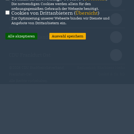
CDU Frankfurt am Main
Die notwendigen Cookies werden allein für den
ordnungsgemäßen Gebrauch der Webseite benötigt.
Cookies von Drittanbietern (
Übersicht
)
Zur Optimierung unserer Webseite binden wir Dienste und
CDU in Hessen
Angebote von Drittanbietern ein.
Alle akzeptieren
Auswahl speichern
CDU Deutschlands
CDU Frankfurt Ost
@2026 CDU Stadtbezirksverband
Realisation: Sharkness Media
Frankfurt-Ost
GmbH & Co. KG
Alle Rechte vorbehalten.