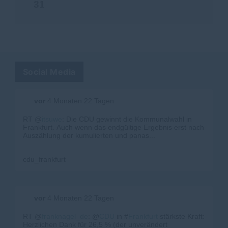
31
Social Media
vor
4 Monaten 22 Tagen
RT @
itsuwe
: Die CDU gewinnt die Kommunalwahl in
Frankfurt. Auch wenn das endgültige Ergebnis erst nach
Auszählung der kumulierten und panas...
cdu_frankfurt
vor
4 Monaten 22 Tagen
RT @
franknagel_de
: @
CDU
in #
Frankfurt
stärkste Kraft:
Herzlichen Dank für 26,5 % (der unverändert