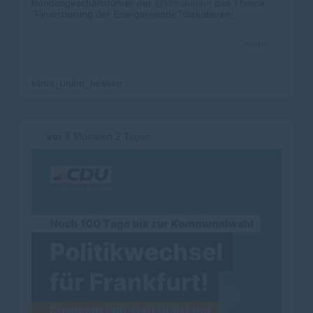
Bundesgeschäftsführer der @
klimaunion
das Thema
"Finanzierung der Energiewende" diskutieren!
#
klima
#
klimaschutz
#
kommunalwahl2026
#
cduhessen
mehr
#
cdufrankfurt
#
rheinmain
#
frankfurts
üd
@
sven_laue
@
franknettlenbusch
@
darius_n_m
@
carstenjasper
@
nikita
.gbn @
bmwiesmann
klima_union_hessen
vor
8 Monaten 2 Tagen