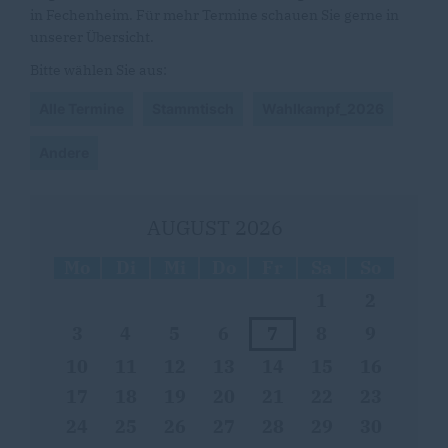
in Fechenheim. Für mehr Termine schauen Sie gerne in
unserer Übersicht.
Bitte wählen Sie aus:
Alle Termine
Stammtisch
Wahlkampf_2026
Andere
AUGUST 2026
Mo
Di
Mi
Do
Fr
Sa
So
1
2
3
4
5
6
7
8
9
10
11
12
13
14
15
16
17
18
19
20
21
22
23
24
25
26
27
28
29
30